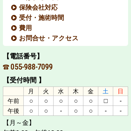
保険会社対応
受付・施術時間
費用
お問合せ・アクセス
【電話番号】
055-988-7099
【受付時間 】
月
火
水
木
金
土
日
○
○
○
○
○
□
-
午前
○
○
-
○
○
-
-
午後
【月～金】