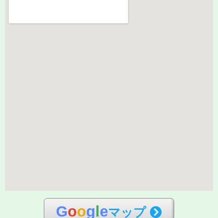
G
o
o
g
l
e
マップ